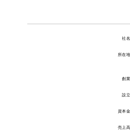
社
所在
創
設
資本
売上