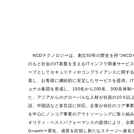
NCDテクノロジーは、創立50年の歴史を持つNC
のもと社会のIT基盤を支えるITインフラ関連サービ
ープとしてセキュリティやコンプライアンスに関す
底し、お客様に継続的に安定したサービスを提供。I
ョナル集団を形成し、150名から200名、300名体
た、アジアからのグローバルな人材が社員の10％以
語、中国語など多言語に対応。企業が自社のコア事業
を中心にノンコア事業のアウトソーシングに取り組
オリティ・ベストパフォーマンスの提供により、企業とし
Growth〜変化、成長を目指し新たなステージへ進