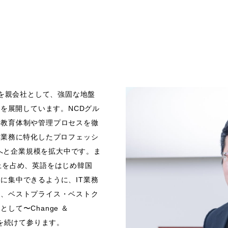
Dを親会社として、強固な地盤
スを展開しています。NCDグル
る教育体制や管理プロセスを徹
T業務に特化したプロフェッシ
制へと企業規模を拡大中です。ま
上を占め、英語をはじめ韓国
に集中できるように、IT業務
み、ベストプライス・ベストク
て〜Change ＆
化を続けて参ります。