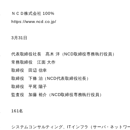
主
ＮＣＤ株式会社 100%
https://www.ncd.co.jp/
期
3月31日
員
代表取締役社長 髙木 洋（NCD取締役専務執行役員）
常務取締役 江面 大作
取締役 田辺 信幸
取締役 下條 治（NCD代表取締役社長）
取締役 平尾 陽子
監査役 加藤 裕介（NCD取締役専務執行役員）
員
161名
容
システムコンサルティング、ITインフラ（サーバ・ネットワ