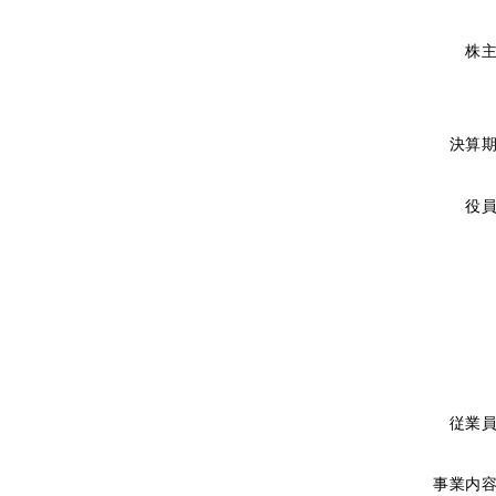
株
決算
役
従業
事業内